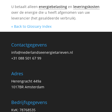
U betaalt alleen
energiebelasting
en
leveringskosten
over de energie die u heeft afgenomen van uw
leverancier (het gesaldeerde verbruik).
« Back to Glossary Index
Contactgegevens
info@nederlandseenergietarieven.nl
+31 088 501 67 99
Adres
Herengracht 449a
1017BR Amsterdam
Bedrijfsgegevens
KvK: 78768535