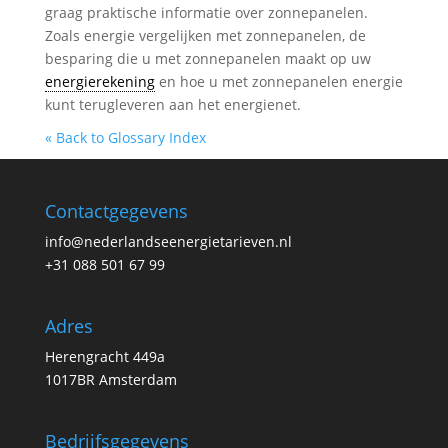
graag praktische informatie over zonnepanelen.
Zoals energie vergelijken met zonnepanelen, de
besparing die u met zonnepanelen maakt op uw
energierekening
en hoe u met zonnepanelen energie
kunt terugleveren aan het energienet.
« Back to Glossary Index
Contactgegevens
info@nederlandseenergietarieven.nl
+31 088 501 67 99
Adres
Herengracht 449a
1017BR Amsterdam
Bedrijfsgegevens