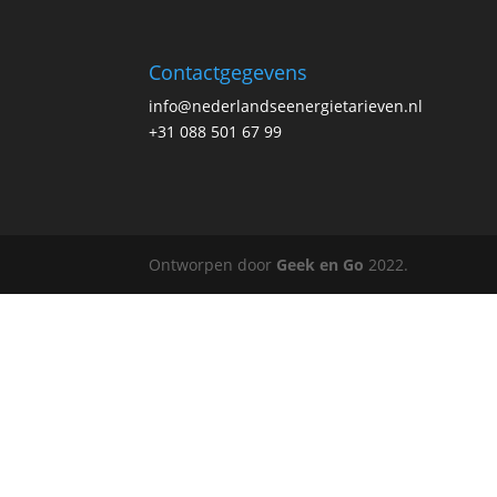
Contactgegevens
info@nederlandseenergietarieven.nl
+31 088 501 67 99
Ontworpen door
Geek en Go
2022.