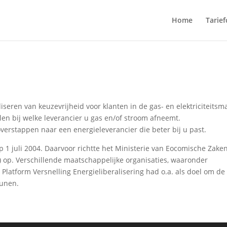
Home
Tarie
iseren van keuzevrijheid voor klanten in de gas- en elektriciteitsma
len bij welke leverancier u gas en/of stroom afneemt.
overstappen naar een energieleverancier die beter bij u past.
 1 juli 2004. Daarvoor richtte het Ministerie van Eocomische Zake
E) op. Verschillende maatschappelijke organisaties, waaronder
Platform Versnelling Energieliberalisering had o.a. als doel om de
eunen.