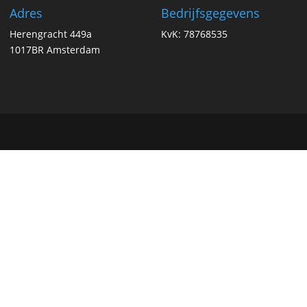
Adres
Bedrijfsgegevens
Herengracht 449a
KvK: 78768535
1017BR Amsterdam