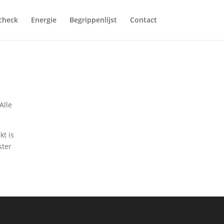
fcheck
Energie
Begrippenlijst
Contact
Alle
kt is
ster